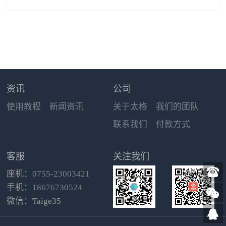
页面管理
图片相册
多图上传
LED、照明、水电、能源
站内搜索
外语
营销型
贸易、物流、出口
蓝色
绿色
红色
橙色
金黄
黑色
紫色
咖啡色
白色
美容、美发、护肤
拍卖、投资、典当
资讯
公司
汽车、运输、汽配
钟表、眼镜
使用教程
新闻资讯
关于太格
我们的团队
珠宝、首饰、饰品
联系我们
付款方式
咨询、顾问、翻译
商务服务
玉器、瓷器
服装、鞋帽、皮具
客服
关注我们
广告、服务、婚庆
座机：
0755-23003421
化工、塑胶、涂料
环保、生态
手机：
18676730524
数码、软件、通讯业
微信：Taige35
机械、工业制品
家电、音响