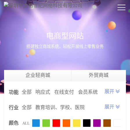
电商型网站
搭建独立商城系统，轻松开展线上零售业务
企业轻商城
外贸商城
全部
响应式
在线支付
会员系统
功能
微信登录
国外支付
在线询价
全部
教育培训、学校、医院
行业
在线留言
防伪查询
文件下载
金融、证券
礼品、工艺品、鲜花
颜色
视频播放
产品系统
新闻系统
ALL
农业、养殖