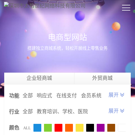
电商型网站
搭建独立商城系统，轻松开展线上零售业务
企业轻商城
外贸商城
全部
响应式
在线支付
会员系统
功能
微信登录
国外支付
在线询价
全部
教育培训、学校、医院
行业
在线留言
防伪查询
文件下载
金融、证券
礼品、工艺品、鲜花
颜色
视频播放
产品系统
新闻系统
ALL
农业、养殖