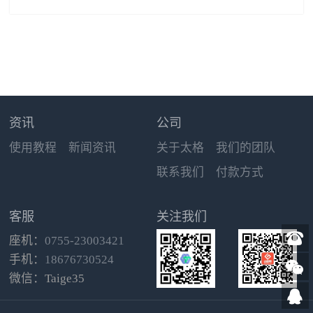
页面管理
图片相册
多图上传
LED、照明、水电、能源
站内搜索
外语
营销型
贸易、物流、出口
蓝色
绿色
红色
橙色
金黄
黑色
紫色
咖啡色
白色
美容、美发、护肤
拍卖、投资、典当
资讯
公司
汽车、运输、汽配
钟表、眼镜
使用教程
新闻资讯
关于太格
我们的团队
珠宝、首饰、饰品
联系我们
付款方式
咨询、顾问、翻译
商务服务
玉器、瓷器
服装、鞋帽、皮具
客服
关注我们
广告、服务、婚庆
座机：
0755-23003421
化工、塑胶、涂料
环保、生态
手机：
18676730524
数码、软件、通讯业
微信：Taige35
机械、工业制品
家电、音响